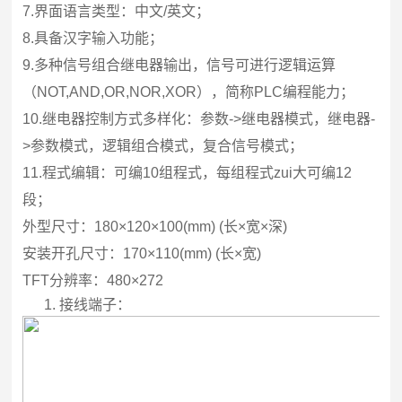
7.
界面语言类型：中文/英文；
8.
具备汉字输入功能；
9.
多种信号组合继电器输出，信号可进行逻辑运算
（NOT,AND,OR,NOR,XOR），简称PLC编程能力；
10.
继电器控制方式多样化：参数->继电器模式，继电器-
>参数模式，逻辑组合模式，复合信号模式；
11.
程式编辑：可编10组程式，每组程式zui大可编12
段；
外型尺寸：180×120×100(mm) (长×宽×深)
安装开孔尺寸：170×110(mm) (长×宽)
TFT
分辨率：480×272
1.
接线端子：