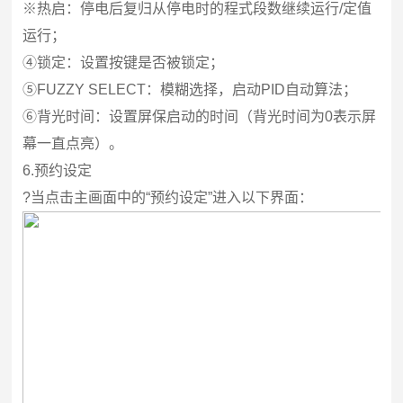
※热启：停电后复归从停电时的程式段数继续运行/定值
运行；
④锁定：设置按键是否被锁定；
⑤FUZZY SELECT：模糊选择，启动PID自动算法；
⑥背光时间：设置屏保启动的时间（背光时间为0表示屏
幕一直点亮）。
6.
预约设定
?
当点击主画面中的“预约设定”进入以下界面：