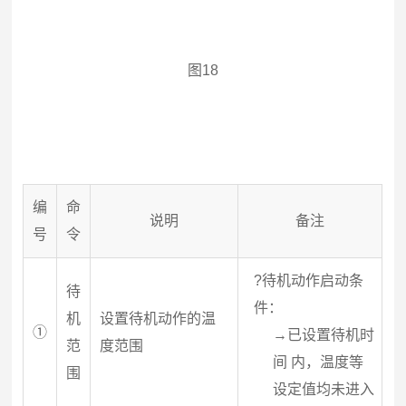
图18
编
命
说明
备注
号
令
?
待机动作启动条
待
件：
机
设置待机动作的温
①
→已设置待机时
范
度范围
间 内，温度等
围
设定值均未进入