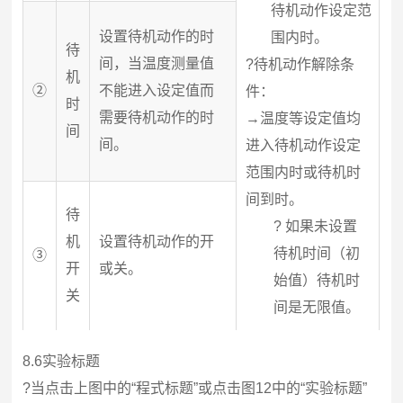
待机动作设定范
设置待机动作的时
围内时。
待
间，当温度测量值
?
待机动作解除条
机
②
不能进入设定值而
件：
时
需要待机动作的时
→
温度等设定值均
间
间。
进入待机动作设定
范围内时或待机时
间到时。
待
? 如果未设置
机
设置待机动作的开
待机时间（初
③
开
或关。
始值）待机时
关
间是无限值。
8.6
实验标题
?
当点击上图中的“程式标题”或点击图12中的“实验标题”