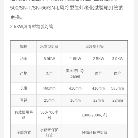
500/SN-T/SN-66/SN-L风冷型氙灯老化试验箱灯管的
更换。
2.5KW风冷型氙弧灯管
规格
水冷型灯管
风冷型灯管
功率
6.0KW
1.8KW
2.5KW
3.0KW
美国进口Q-
产地
国产
国产
国产
panel
长度
460mm
410mm
410mm
585mm
直径
25mm
16mm
22mm
22mm
有效使用寿
500-700小
1800-2000小时
命
时
水循环保护
冷却方式
风循环保护灯管
灯管