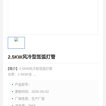
2.5KW风冷型氙弧灯管
【简介】
2.5KW风冷型氙弧灯管
功率：2.5KW/支
灯管长度：410㎜
产品型号：
灯管直径：22㎜
使用寿命：800-1000小时
更新时间：2026-06-02
厂商性质：生产厂家
浏览量：3965