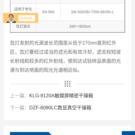
适用于老化
SN-900
SN-500/SN-T/SN-66/SN-L
箱机型
氙灯波长
290～800nm
氙灯发射的光源波长范围是从低于270nm直到红外
区，氙灯要经过适当的滤光和有效冷却，滤去较短波
长射线和较多的红外射线，使到达试验样品表面的光
谱与到达地面的阳光光谱相近似。
上一篇：
KLG-9120A触摸屏精密干燥箱
下一篇：
DZF-6090LC数显真空干燥箱