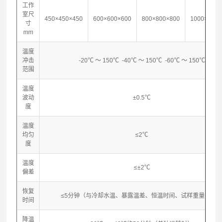
工作
室尺
450×450×450
600×600×600
800×800×800
1000×1000
寸
mm
温度
冲击
-20℃ ～ 150℃ -40℃ ～ 150℃ -60℃ ～ 150℃
范围
温度
波动
±0.5℃
度
温度
均匀
≤2℃
度
温度
≤±2℃
偏差
恢复
≤5分钟（与冷却水温、暴露温差、恒温时间、试样重量有关
时间
降温