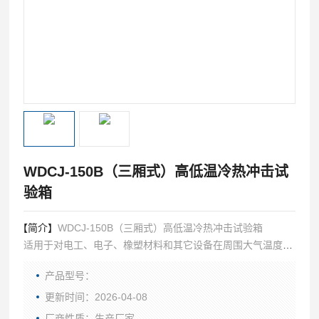
WDCJ-150B（三厢式）高低温冷热冲击试
验箱
【简介】
WDCJ-150B（三厢式）高低温冷热冲击试验箱
适用于对电工、电子、橡塑材料和其它设备在周围大气温度急
剧变化条件下的适应性试验，通过此装备试验，可提高产品的
产品型号：
可靠性和进行产品的质量控制。
更新时间：2026-04-08
厂商性质：生产厂家