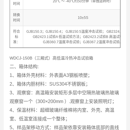
20℃ ～ -40℃约50分钟（单独运转时）
时间
转换
10±5S
时间
符合
GJB150.3；GJB150.4； GJB150.5温度冲击试验； GB2324.22
标
GB2423.1试验A 低温试验方法；GB2423.2试验B 高温试验方
准：
GJB360.7温度冲击试验；GJB367.2温度冲击试验。
WDCJ-150B（三厢式）高低温冷热冲击试验箱
二、箱体结构:
1、箱体外壳材料：外表面A3钢板喷塑；
2、箱体内胆材料：SUS304不锈钢板；
3、观察窗：高温箱安装矩形多层中空隔热玻璃热玻璃
观察窗一个（300×200mm ）.观察窗上安装照明灯；
4、保温材料：超细玻璃纤维棉将内室、外壳、高温
室、低温室连接成一个整体；
5、样品架移动方式：样品架依靠安装箱体底部的直线