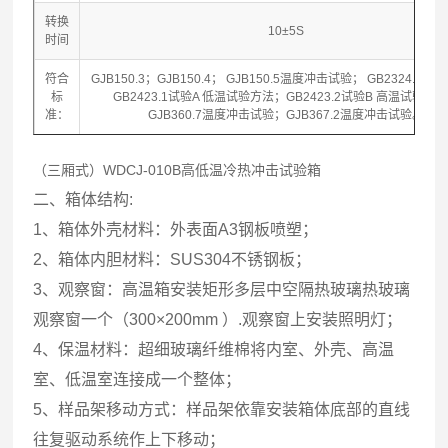
转换
10±5S
时间
符合
GJB150.3；GJB150.4； GJB150.5温度冲击试验； GB2324.22
标
GB2423.1试验A 低温试验方法；GB2423.2试验B 高温试验方
准：
GJB360.7温度冲击试验；GJB367.2温度冲击试验。
（三厢式）WDCJ-010B高低温冷热冲击试验箱
二、箱体结构:
1、箱体外壳材料：外表面A3钢板喷塑；
2、箱体内胆材料：SUS304不锈钢板；
3、观察窗：高温箱安装矩形多层中空隔热玻璃热玻璃
观察窗一个（300×200mm ）.观察窗上安装照明灯；
4、保温材料：超细玻璃纤维棉将内室、外壳、高温
室、低温室连接成一个整体；
5、样品架移动方式：样品架依靠安装箱体底部的直线
往复驱动系统作上下移动；