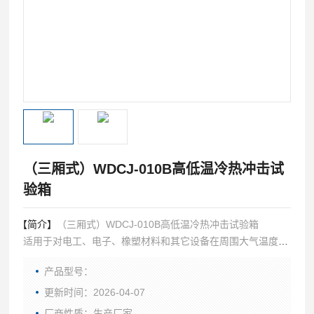
（三厢式）WDCJ-010B高低温冷热冲击试
验箱
【简介】
（三厢式）WDCJ-010B高低温冷热冲击试验箱
适用于对电工、电子、橡塑材料和其它设备在周围大气温度急
剧变化条件下的适应性试验，通过此装备试验，可提高产品的
产品型号：
可靠性和进行产品的质量控制。
更新时间：2026-04-07
厂商性质：生产厂家