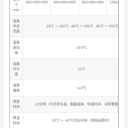
450×450×450
600×600×600
800×800×800
1000×1000
寸
mm
温度
冲击
-20℃ ～ 150℃ -40℃ ～ 150℃ -60℃ ～ 150℃
范围
温度
波动
±0.5℃
度
温度
均匀
≤2℃
度
温度
≤±2℃
偏差
恢复
≤5分钟（与冷却水温、暴露温差、恒温时间、试样重量有关
时间
降温
20℃ ～ -40℃约50分钟（单独运转时）
时间