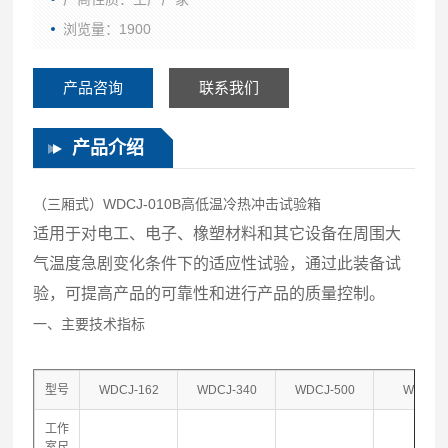
浏览量：1900
产品咨询
联系我们
产品介绍
（三厢式）WDCJ-010B高低温冷热冲击试验箱
适用于对电工、电子、橡塑材料和其它设备在周围大
气温度急剧变化条件下的适应性试验，通过此装备试
验，可提高产品的可靠性和进行产品的质量控制。
一、主要技术指标
型号
WDCJ-162
WDCJ-340
WDCJ-500
WDCJ-
工作
室尺