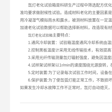
氙灯老化试验箱是科研生产过程中筛选配方优化产
准均要求做耐候性试验。造成材料老化的主要因素
用冷凝湿气模拟雨水和露水，被测材料放置在一定
加速老化试验数据可以帮助选择新材料，改造现有
主要特点：
氙灯老化试验箱
1.通风冷却装置：试验箱温度通风冷却系统由温
2.控制黑板温度计采用无线传输技术，有效提高
3.采用光纤传输测量氙灯辐射强度，避免因温度
4.试样架试样架以1r/min的速度围绕光源旋转，
5.定时装置:为了记录每次试验工作时间，设备
6.保护装置:为了使氙弧灯能正常工作，不致损
如果发生冷却水故障工作不正常时，氙灯自动熄灭