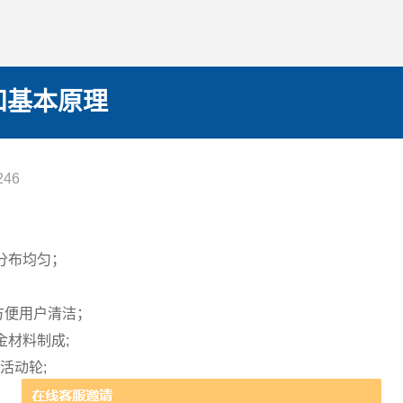
和基本原理
46
分布均匀；
方便用户清洁；
材料制成;
活动轮;