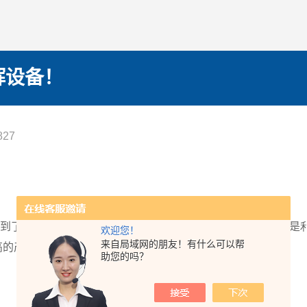
辉设备！
27
得到了
北京化工大学
*。近日，再次与我司合作。用户的满意就是
欢迎您！
来自局域网的朋友！有什么可以帮
高的产品质量！
助您的吗？